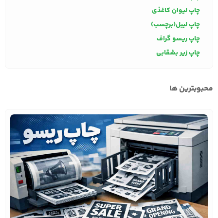
چاپ لیوان کاغذی
چاپ لیبل(برچسب)
چاپ ریسو گراف
چاپ زیر بشقابی
محبوبترین ها