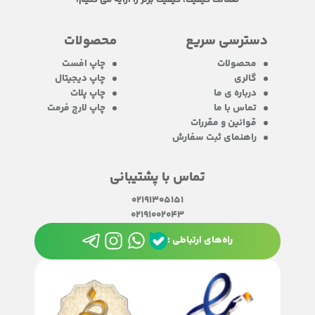
دسترسی سریع
محصولات
محصولات
چاپ افست
گالری
چاپ دیجیتال
درباره ی ما
چاپ پلات
تماس با ما
چاپ لارج فرمت
قوانین و مقررات
راهنمای ثبت سفارش
تماس با پشتیبانی
02191305151
02191002043
راه‌های ارتباطی :