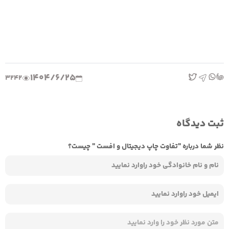
1404/6/25
3242
ثبت دیدگاه
نظر شما درباره "تفاوت چاپ دیجیتال و افست " چیست؟