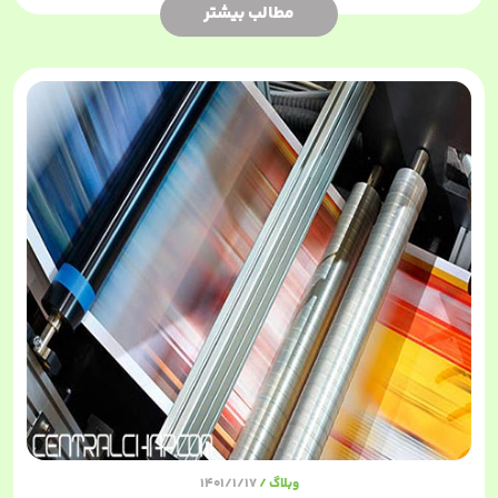
مطالب بیشتر
ویژگی‌های چاپ اختصاصی
دیجیتال بدون صحافی
چاپ دیجیتال اختصاصی بدون صحافی مزایای
بسیاری دارد و به شما اجازه می‌دهد چاپ‌ها را
دقیقاً مطابق نیاز خود سفارش دهید:
انعطاف در انتخاب اندازه و ابعاد:
از سایز
A5 تا A3 یا اندازه‌های سفارشی.
تنوع در نوع کاغذ:
کاغذ تحریر، گلاسه، کتان
و کاغذهای فانتزی.
چاپ رنگی یا سیاه‌وسفید:
بسته به نوع
محتوا و کاربرد سفارش.
امکان چاپ تیراژ پایین
: مناسب نمونه اولیه
وبلاگ
1401/1/17