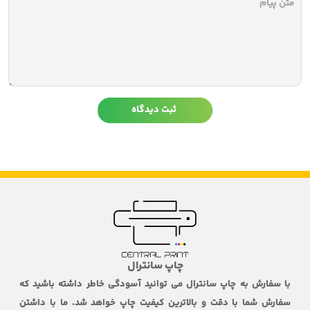
چاپ بروشور و تراکت
برای تبلیغات و معرفی خدمات، چاپ بروشور و تراکت
با چاپ دیجیتال اختصاصی بدون صحافی، گزینه‌ای
سریع و حرفه‌ای است. شما می‌توانید تراکت‌ها را در
سایز و طراحی دلخواه چاپ کنید و برای تبلیغات
شهری یا ارسال مستقیم به مشتریان آماده کنید.
رنگ‌ها دقیق و روشن بوده و کیفیت چاپ دیجیتال
باعث می‌شود تصاویر و لوگوها با وضوح بالا
نمایش داده شوند.
چاپ دفترچه و جزوه آموزشی
چاپ جزوه و دفترچه آموزشی بدون صحافی به
چاپ سانترال
دانشجویان، مدرسین و مؤسسات آموزشی امکان
با سفارش به چاپ سانترال می توانید آسودگی خاطر داشته باشید که
می‌دهد فایل‌های آموزشی را با کیفیت بالا و
سفارش شما با دقت و بالاترین کیفیت چاپ خواهد شد. ما با داشتن