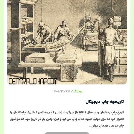
در مقابل، چاپ معمولی بیشتر برای سفارش‌های
تیراژ بالا و ثابت مناسب است و امکان چاپ متنوع یا
تغییر جزئیات در آن محدود است. چاپ دیجیتال نه
تنها انعطاف بیشتری دارد بلکه باعث کاهش زمان
آماده‌سازی و تحویل سفارش نیز می‌شود و کیفیت
رنگ و وضوح تصاویر در نسخه‌های چاپی دقیق‌تر
از چاپ معمولی است. برای همین بسیاری از
کسب‌وکارها و مؤسسات آموزشی به چاپ دیجیتال
روی می‌آورند.
وبلاگ
1401/3/23
تاریخچه چاپ دیجیتال
تاریخ چاپ به آلمان و در سال ۱۴۳۹ باز می‌گردد، زمانی که یوهانس گوتنبرگ چاپخانه‌ای را
اختراع کرد که برای تولید انبوه کتاب چاپ می‌کرد و این اولین بار در تاریخ بود که موضوع
چاپ در بین مردمان جهان...