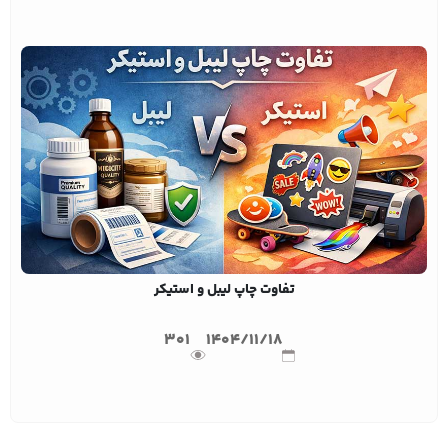
تفاوت چاپ لیبل و استیکر
301
1404/11/18