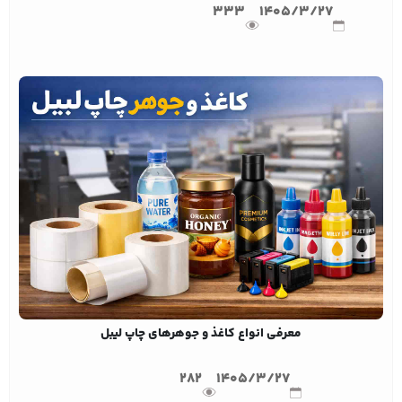
333
1405/3/27
معرفی انواع کاغذ و جوهرهای چاپ لیبل
282
1405/3/27