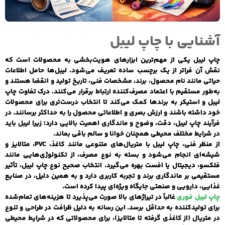
آشنایی با چاپ لیبل
چاپ لیبل یکی از مهم‌ترین ابزارهای هویت‌بخشی به محصولات است که
نقش آن فراتر از یک برچسب ساده تعریف می‌شود. لیبل‌ها حامل اطلاعات
حیاتی مانند نام محصول، برند، مشخصات فنی، تاریخ تولید و انقضا هستند و
به‌طور مستقیم با اعتماد مصرف‌کننده ارتباط برقرار می‌کنند. درک تفاوت چاپ
لیبل و استیکر به برندها کمک می‌کند تا انتخاب درست‌تری برای محصولات
خود داشته باشند و ارزش بصری و اطلاعاتی محصول را به حداکثر برسانند. در
فرآیند چاپ لیبل، دقت، وضوح و ماندگاری اهمیت بالایی دارد؛ زیرا لیبل باید
در شرایط مختلف محیطی همچنان خوانا و سالم باقی بماند.
از منظر فنی، چاپ لیبل با متریال‌های متنوعی مانند کاغذ، PVC، متالایز و
شیشه‌ای انجام می‌شود و بسته به نوع مصرف، از تکنولوژی‌هایی مانند
فلکسو، دیجیتال یا افست بهره می‌گیرد. انتخاب صحیح نوع چاپ لیبل، تأثیر
مستقیمی بر ماندگاری برند و تجربه کاربری دارد و به همین دلیل، در صنایع
غذایی، دارویی و صنعتی جایگاه ویژه‌ای پیدا کرده است.
چاپ لیبل فوری
غالباً در تیراژهای بالا صورت می‌پذیرد تا هزینه‌های تمام‌شده
برای تولیدکننده به حداقل برسد. این رسانه به دلیل ظرافت در طراحی و تنوع
در متریال (از کاغذی گرفته تا متالایز)، برای محصولاتی که در شرایط محیطی