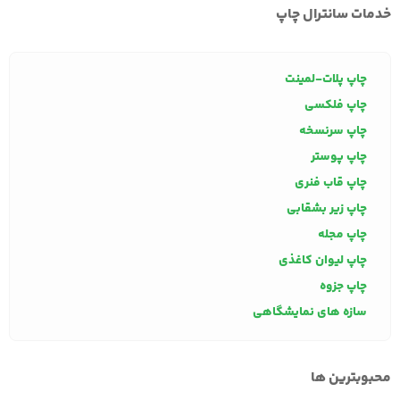
خدمات سانترال چاپ
چاپ پلات-لمینت
چاپ فلکسی
چاپ سرنسخه
چاپ پوستر
چاپ قاب فنری
چاپ زیر بشقابی
چاپ مجله
چاپ لیوان کاغذی
چاپ جزوه
سازه های نمایشگاهی
محبوبترین ها