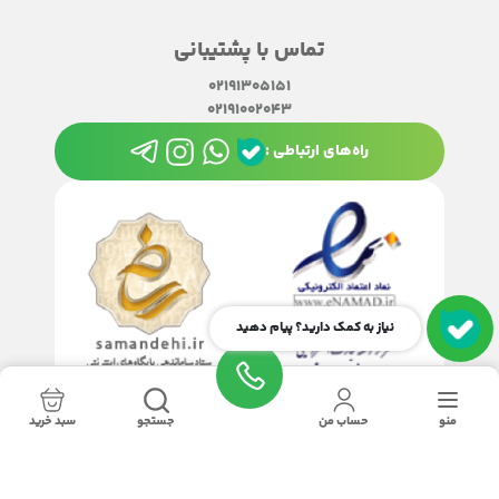
تماس با پشتیبانی
02191305151
02191002043
راه‌های ارتباطی :
نیاز به کمک دارید؟ پیام دهید
منو
حساب من
جستجو
سبد خرید
تمامی حقوق این سایت متعلق به
چاپ سانترال
می‌باشد.
طراحی و اجرا :
گروه نرم‌افزاری رنگارنگ