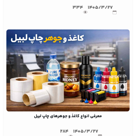
334
1405/3/27
معرفی انواع کاغذ و جوهرهای چاپ لیبل
284
1405/3/27