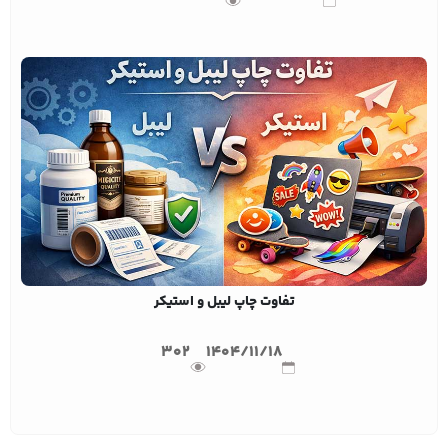
تفاوت چاپ لیبل و استیکر
302
1404/11/18