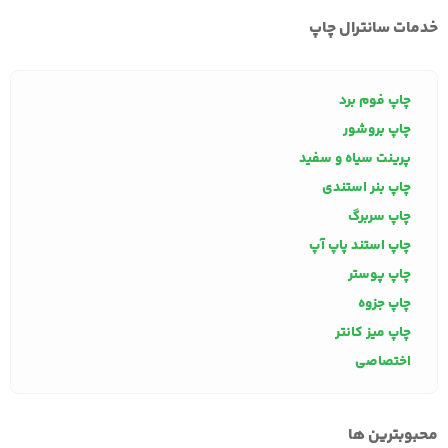
خدمات سانترال چاپ
چاپ فوم برد
چاپ بروشور
پرینت سیاه و سفید
چاپ بنر استندی
چاپ سربرگ
چاپ استند پاپ آپ
چاپ پوستر
چاپ جزوه
چاپ میز کانتر
اختصاصی
محبوبترین ها