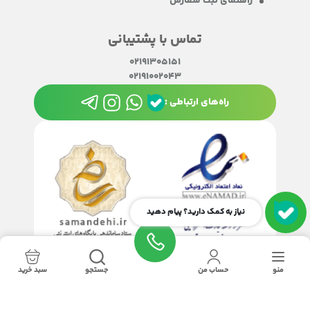
راهنمای ثبت سفارش
تماس با پشتیبانی
02191305151
02191002043
راه‌های ارتباطی :
نیاز به کمک دارید؟ پیام دهید
منو
حساب من
جستجو
سبد خرید
تمامی حقوق این سایت متعلق به
چاپ سانترال
می‌باشد.