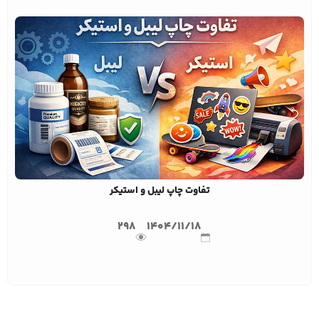
تفاوت چاپ لیبل و استیکر
298
1404/11/18