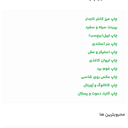
چاپ میز کانتر تاجدار
پرینت سیاه و سفید
چاپ لیبل(برچسب)
چاپ بنر استندی
چاپ استیکر و مش
چاپ لیوان کاغذی
چاپ فوم برد
چاپ عکس روی شاسی
چاپ کاتالوگ و ژورنال
چاپ کارت دعوت و پستال
محبوبترین ها