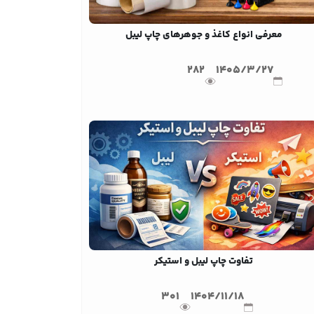
معرفی انواع کاغذ و جوهرهای چاپ لیبل
282
1405/3/27
تفاوت چاپ لیبل و استیکر
301
1404/11/18