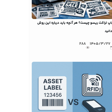
اپ تراکت ریسو چیست؟ هر آنچه باید درباره این روش
انید
288
1405/3/27