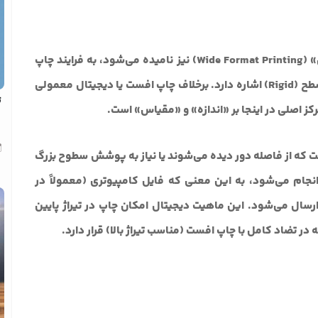
چاپ لارج فرمت (LFP)، که گاهی اوقات «چاپ عریض» (Wide Format Printing) نیز نامیده می‌شود، به فرایند چاپ
دیجیتال بر روی رول‌های بزرگ متریال یا ورق‌های مسطح (Rigid) اشاره دارد. برخلاف چاپ افست یا دیجیتال معمولی
ت
کز اصلی در اینجا بر «اندازه» و «مقیاس» است.
ت که از فاصله دور دیده می‌شوند یا نیاز به پوشش سطوح بزرگ
 انجام می‌شود، به این معنی که فایل کامپیوتری (معمولاً در
دستگاه چاپگر ارسال می‌شود. این ماهیت دیجیتال امکان چاپ در تیراژ پایین
در تضاد کامل با چاپ افست (مناسب تیراژ بالا) قرار دارد.