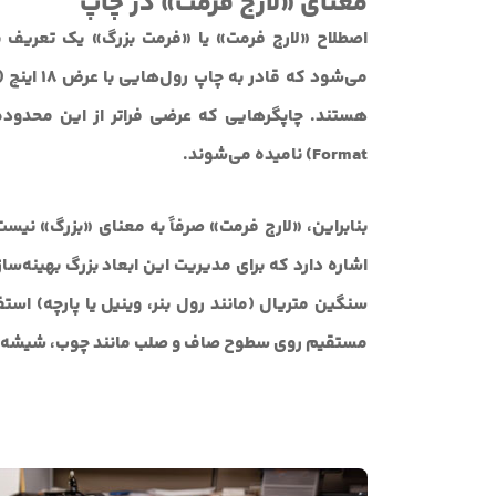
معنای «لارج فرمت» در چاپ
اصطلاح «لارج فرمت» یا «فرمت بزرگ» یک تعریف ن
Format) نامیده می‌شوند.
بنابراین، «لارج فرمت» صرفاً به معنای «بزرگ» نیست
اشاره دارد که برای مدیریت این ابعاد بزرگ بهینه‌ساز
مستقیم روی سطوح صاف و صلب مانند چوب، شیشه یا PVC فوم را دارن