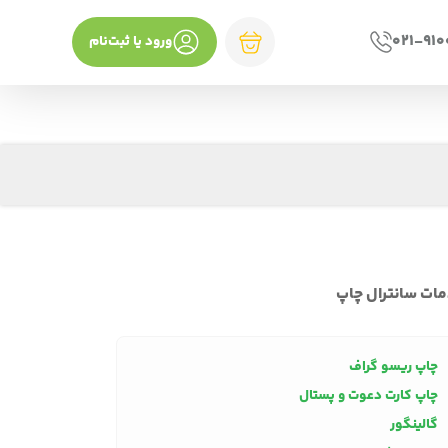
021-91
ورود یا ثبت‌نام
ات سانترال چاپ
چاپ ریسو گراف
چاپ کارت دعوت و پستال
گالینگور