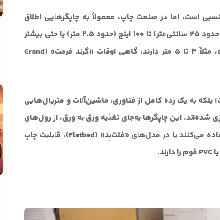
سبی است، اما در صنعت چاپ، معمولاً به چاپگرهایی اطلاق
می‌شود که قادر به چاپ رول‌هایی با عرض ۱۸ اینچ (حدود ۴۵ سانتی‌متر) تا ۱۰۰ اینچ (حدود ۲.۵ متر) یا حتی بیشتر
هستند. چاپگرهایی که عرضی فراتر از این محدوده، مثلاً ۳ تا ۵ متر دارند، گاهی اوقات «گرند فرمت» (Grand
؛ بلکه به یک رده کامل از فناوری، ماشین‌آلات و متریال‌هایی
ی شده‌اند. این چاپگرها به‌جای تغذیه ورق به ورق، از رول‌های
سنگین متریال (مانند رول بنر، وینیل یا پارچه) استفاده می‌کنند یا در مدل‌های «فلت‌بِد» (Flatbed)، قابلیت چاپ
د.