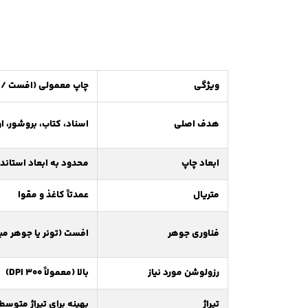
ویژگی
چاپ معمولی (افست / د
هدف اصلی
اسناد، کتاب، بروشور، ا
ابعاد چاپ
محدود به ابعاد استاندارد (A3, B1
متریال
عمدتاً کاغذ و مقوا
فناوری جوهر
افست (تونر یا جوهر مب
رزولوشن مورد نیاز
بالا (معمولاً 300 DPI)
تیراژ
بهینه برای تیراژ متوسط ت