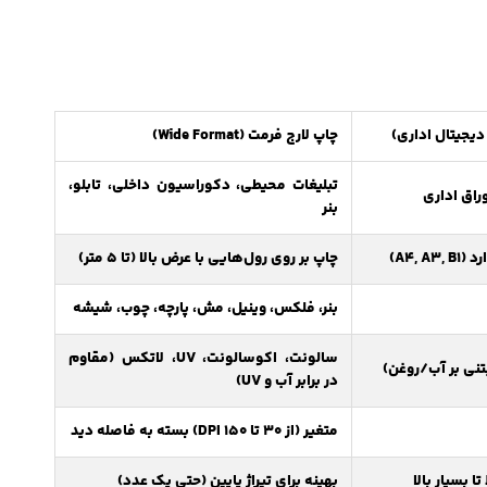
یجیتال اداری)
چاپ لارج فرمت (Wide Format)
تبلیغات محیطی، دکوراسیون داخلی، تابلو،
وراق اداری
بنر
A4, )
چاپ بر روی رول‌هایی با عرض بالا (تا ۵ متر)
بنر، فلکس، وینیل، مش، پارچه، چوب، شیشه
سالونت، اکوسالونت، UV، لاتکس (مقاوم
تنی بر آب/روغن)
در برابر آب و UV)
متغیر (از ۳۰ تا ۱۵۰ DPI) بسته به فاصله دید
ا بسیار بالا
بهینه برای تیراژ پایین (حتی یک عدد)