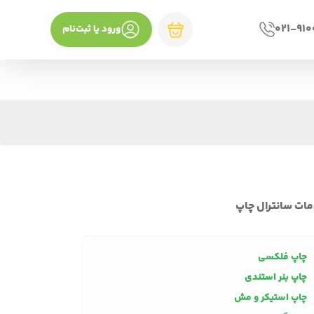
021-91
ورود یا ثبت‌نام
ات سانترال چاپ
چاپ فلکسی
چاپ بنر استندی
چاپ استیکر و مش