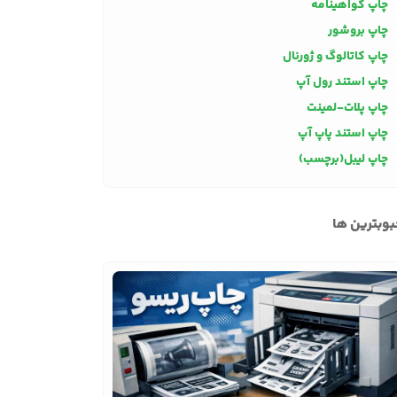
چاپ گواهینامه
چاپ بروشور
چاپ کاتالوگ و ژورنال
چاپ استند رول آپ
چاپ پلات-لمینت
چاپ استند پاپ آپ
چاپ لیبل(برچسب)
وبترین ها