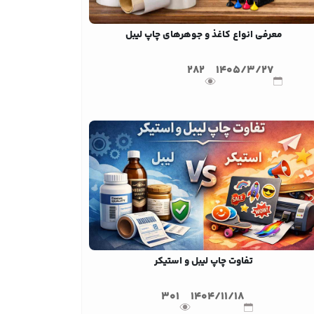
معرفی انواع کاغذ و جوهرهای چاپ لیبل
282
1405/3/27
تفاوت چاپ لیبل و استیکر
301
1404/11/18