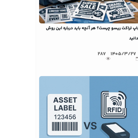
اپ تراکت ریسو چیست؟ هر آنچه باید درباره این روش
انید
287
1405/3/27