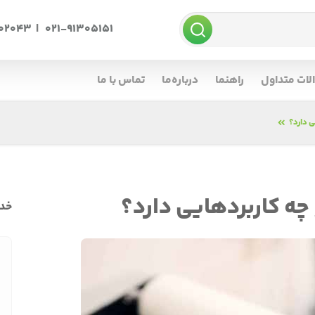
002043
|
021-91305151
لات متداول
راهنما
درباره‌ما
تماس با ما
ی دارد؟
ه کاربرد‌هایی دارد؟
خدم