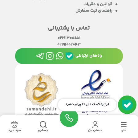
قوانین و مقررات
راهنمای ثبت سفارش
تماس با پشتیبانی
02191305151
02191002043
راه‌های ارتباطی :
نیاز به کمک دارید؟ پیام دهید
منو
حساب من
جستجو
سبد خرید