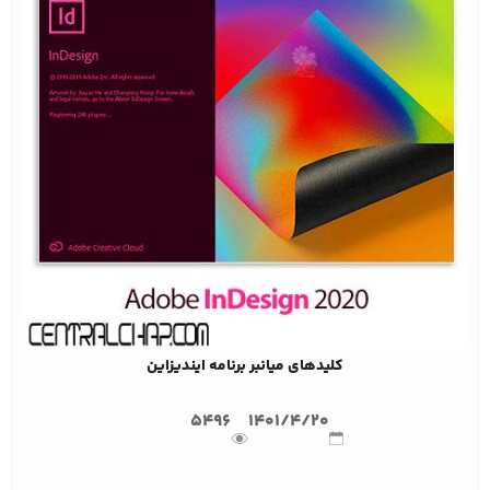
کلیدهای میانبر برنامه ایندیزاین
5496
1401/4/20