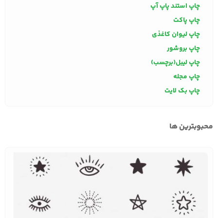
چاپ استند پاپ آپ
چاپ پاکت
چاپ لیوان کاغذی
چاپ بروشور
چاپ لیبل(برچسب)
چاپ مجله
چاپ بک لایت
محبوبترین ها