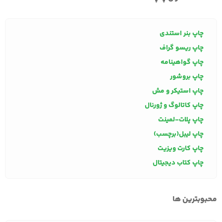
چاپ بنر استندی
چاپ ریسو گراف
چاپ گواهینامه
چاپ بروشور
چاپ استیکر و مش
چاپ کاتالوگ و ژورنال
چاپ پلات-لمینت
چاپ لیبل(برچسب)
چاپ کارت ویزیت
چاپ کتاب دیجیتال
محبوبترین ها