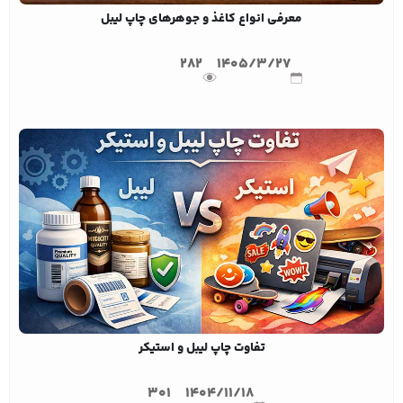
معرفی انواع کاغذ و جوهرهای چاپ لیبل
282
1405/3/27
تفاوت چاپ لیبل و استیکر
301
1404/11/18