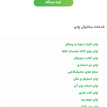
خدمات سانترال چاپ
چاپ کارت دعوت و پستال
چاپ روی کاغذ چسبدار (pp)
چاپ کتاب دیجیتال
چاپ بنر استندی
سازه های نمایشگاهی
چاپ استیکر و مش
چاپ استند پاپ آپ
چاپ قاب فنری
چاپ فوم برد
چاپ میز کانتر