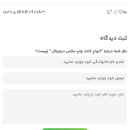
1404/6/18
1537
ثبت دیدگاه
نظر شما درباره "انواع کاغذ چاپ عکس دیجیتال " چیست؟