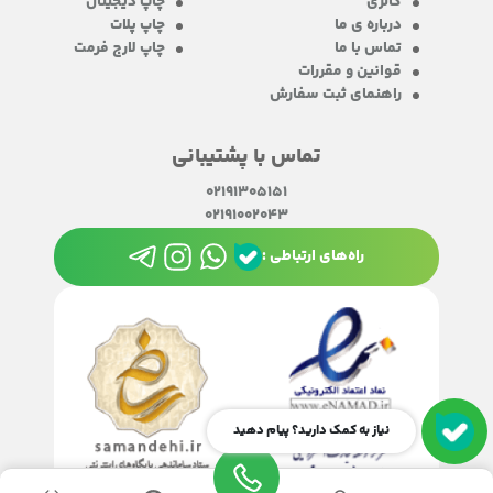
گالری
چاپ دیجیتال
درباره ی ما
چاپ پلات
تماس با ما
چاپ لارج فرمت
قوانین و مقررات
راهنمای ثبت سفارش
تماس با پشتیبانی
02191305151
02191002043
راه‌های ارتباطی :
نیاز به کمک دارید؟ پیام دهید