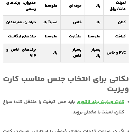
لمینت
مدیران، برندهای
بالا
حرفه‌ای
متوسط
مات/براق
رسمی
کتان
بالا
خاص
نسبتاً بالا
طراحان، هنرمندان
کرافت
متوسط
متفاوت
متوسط
برندهای ارگانیک
بسیار
بسیار
برندهای خاص و
PVC و خاص
بالا
بالا
خاص
VIP
نکاتی برای انتخاب جنس مناسب کارت
ویزیت
کارت ویزیت برند لاکچری
باید حس کیفیت را منتقل کند؛ سراغ
کتان، لمینت یا مخملی بروید.
اگر در صنعت خدمات روزانه، فروش یا استارتاپ هستید، کارت