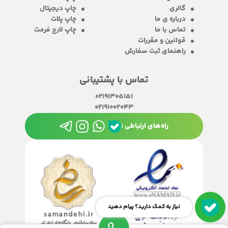
گالری
چاپ دیجیتال
درباره ی ما
چاپ پلات
تماس با ما
چاپ لارج فرمت
قوانین و مقررات
راهنمای ثبت سفارش
تماس با پشتیبانی
02191305151
02191002043
راه‌های ارتباطی :
نیاز به کمک دارید؟ پیام دهید