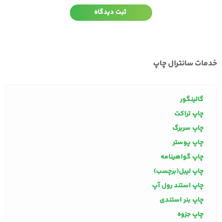
خدمات سانترال چاپ
گالینگور
چاپ تراکت
چاپ سربرگ
چاپ پوستر
چاپ گواهینامه
چاپ لیبل(برچسب)
چاپ استند رول آپ
چاپ بنر استندی
چاپ جزوه