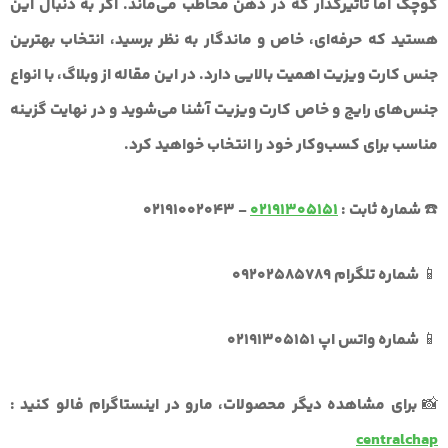
کوچک اما تاثیرگذار که در ذهن مخاطب می‌ماند. اگر به دنبال این
هستید که حرفه‌ای، خاص و ماندگار به نظر برسید، انتخاب
بهترین
جنس کارت ویزیت
اهمیت بالایی دارد. در این مقاله از وبلاگ، با انواع
جنس‌های رایج و خاص کارت ویزیت آشنا می‌شوید و در نهایت گزینه
مناسب برای کسب‌وکار خود را انتخاب خواهید کرد.
☎️ شماره ثابت :
02191305151
-
02191002043
📱 شماره تلگرام 09202585789
📱 شماره واتس اپ 02191305151
📸 برای مشاهده دیگر محصولات، مارو در اینستاگرام فالو کنید :
centralchap