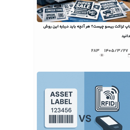
اپ تراکت ریسو چیست؟ هر آنچه باید درباره این روش
انید
283
1405/3/27