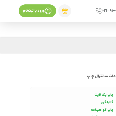
021-91
ورود یا ثبت‌نام
ات سانترال چاپ
چاپ بک لایت
گالینگور
چاپ گواهینامه