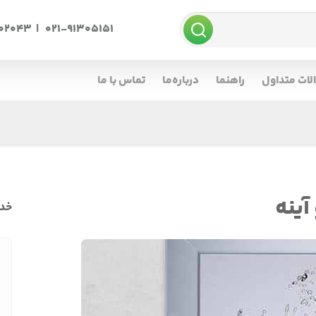
002043
|
021-91305151
لات متداول
راهنما
درباره‌ما
تماس با ما
آینه
خدم