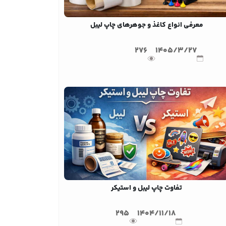
معرفی انواع کاغذ و جوهرهای چاپ لیبل
276
1405/3/27
تفاوت چاپ لیبل و استیکر
295
1404/11/18