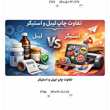
276
1405/3/27
تفاوت چاپ لیبل و استیکر
295
1404/11/18