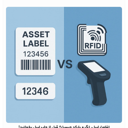
تفاوت لیبل، تگ و بارکد چیست؟ قبل از چاپ لیبل بخوانید!