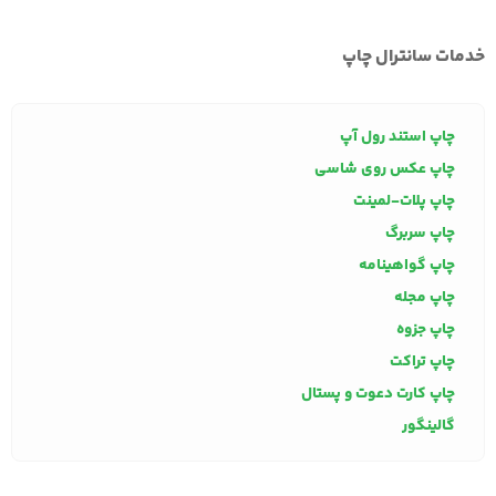
خدمات سانترال چاپ
چاپ استند رول آپ
چاپ عکس روی شاسی
چاپ پلات-لمینت
چاپ سربرگ
چاپ گواهینامه
چاپ مجله
چاپ جزوه
چاپ تراکت
چاپ کارت دعوت و پستال
گالینگور