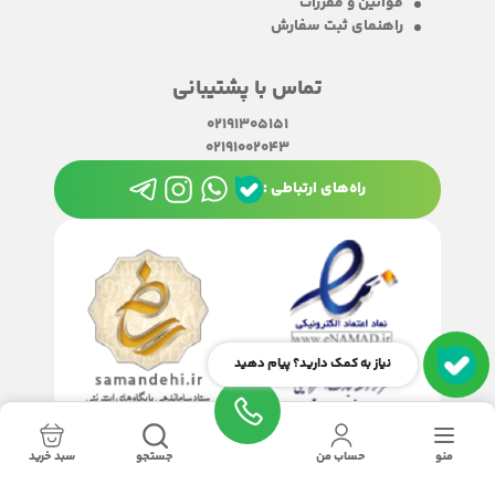
قوانین و مقررات
راهنمای ثبت سفارش
تماس با پشتیبانی
02191305151
02191002043
راه‌های ارتباطی :
نیاز به کمک دارید؟ پیام دهید
منو
حساب من
جستجو
سبد خرید