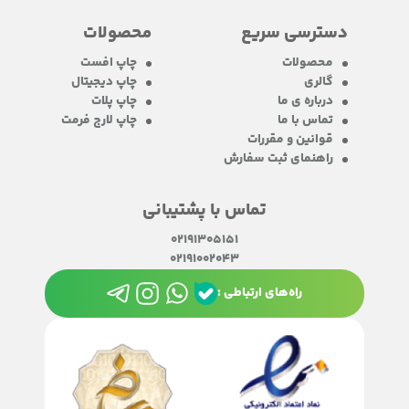
دسترسی سریع
محصولات
محصولات
چاپ افست
گالری
چاپ دیجیتال
درباره ی ما
چاپ پلات
تماس با ما
چاپ لارج فرمت
قوانین و مقررات
راهنمای ثبت سفارش
تماس با پشتیبانی
02191305151
02191002043
راه‌های ارتباطی :