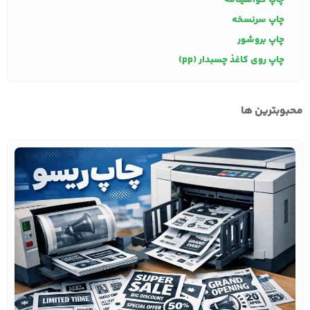
چاپ گواهینامه
چاپ سرنسخه
چاپ بروشور
چاپ روی کاغذ چسبدار (pp)
محبوبترین ها