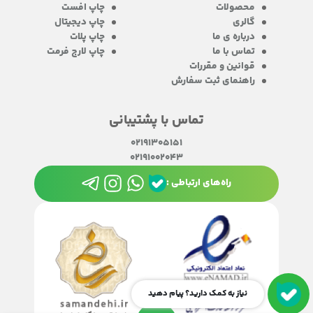
محصولات
چاپ افست
گالری
چاپ دیجیتال
درباره ی ما
چاپ پلات
تماس با ما
چاپ لارج فرمت
قوانین و مقررات
راهنمای ثبت سفارش
تماس با پشتیبانی
02191305151
02191002043
راه‌های ارتباطی :
نیاز به کمک دارید؟ پیام دهید