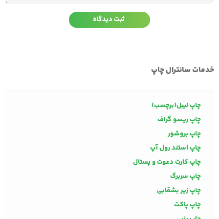
خدمات سانترال چاپ
چاپ لیبل(برچسب)
چاپ ریسو گراف
چاپ بروشور
چاپ استند رول آپ
چاپ کارت دعوت و پستال
چاپ سربرگ
چاپ زیر بشقابی
چاپ پاکت
چاپ بنر