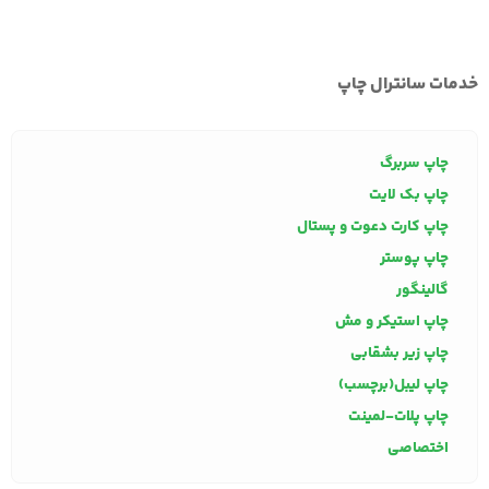
خدمات سانترال چاپ
چاپ سربرگ
چاپ بک لایت
چاپ کارت دعوت و پستال
چاپ پوستر
گالینگور
چاپ استیکر و مش
چاپ زیر بشقابی
چاپ لیبل(برچسب)
چاپ پلات-لمینت
اختصاصی