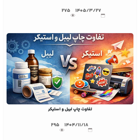
275
1405/3/27
تفاوت چاپ لیبل و استیکر
295
1404/11/18