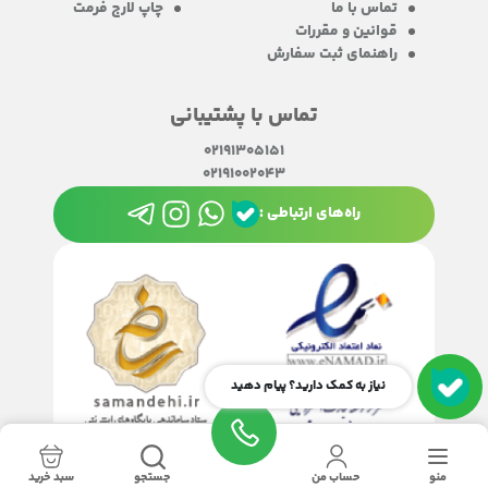
تماس با ما
چاپ لارج فرمت
قوانین و مقررات
راهنمای ثبت سفارش
تماس با پشتیبانی
02191305151
02191002043
راه‌های ارتباطی :
نیاز به کمک دارید؟ پیام دهید
منو
حساب من
جستجو
سبد خرید