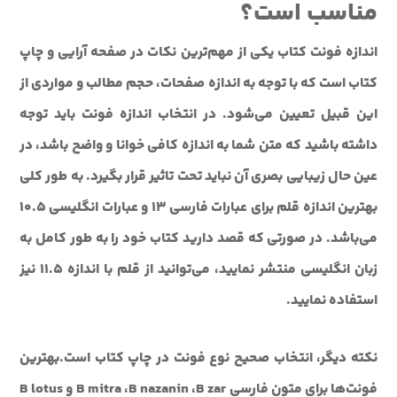
مناسب است؟
اندازه فونت کتاب يکي از مهم‌ترين نکات در صفحه آرايي و چاپ
کتاب است که با توجه به اندازه صفحات، حجم مطالب و مواردي از
اين قبيل تعيين مي‌شود. در انتخاب اندازه فونت بايد توجه
داشته باشيد که متن شما به اندازه کافي خوانا و واضح باشد، در
عين حال زيبايي بصري آن نبايد تحت تاثير قرار بگيرد. به طور کلي
بهترين اندازه قلم براي عبارات فارسي 13 و عبارات انگليسي 10.5
مي‌باشد. در صورتي که قصد داريد کتاب خود را به طور کامل به
زبان انگليسي منتشر نماييد، مي‌توانيد از قلم با اندازه 11.5 نيز
استفاده نماييد.
نکته ديگر، انتخاب صحيح نوع فونت در چاپ کتاب است.بهترين
فونت‌ها براي متون فارسي B mitra ،B nazanin ،B zar و B lotus