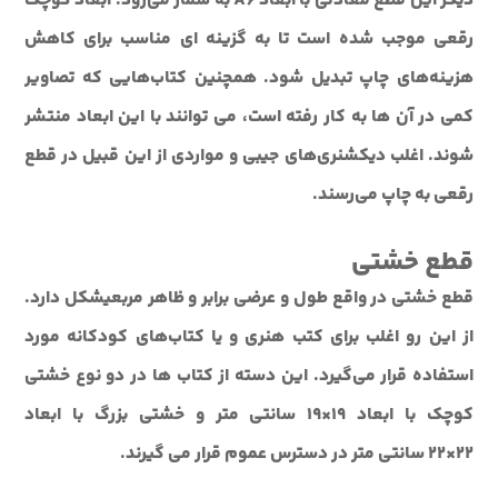
ديگر اين قطع معادلی با ابعاد A6 به شمار می‌رود. ابعاد کوچک
رقعي موجب شده است تا به گزينه اي مناسب براي کاهش
هزينه‌هاي چاپ تبديل شود. همچنين کتاب‌هايي که تصاوير
کمي در آن ها به کار رفته است، مي توانند با اين ابعاد منتشر
شوند. اغلب ديکشنري‌هاي جيبي و مواردي از اين قبيل در قطع
رقعي به چاپ مي‌رسند.
قطع خشتی
قطع خشتی در واقع طول و عرضي برابر و ظاهر مربعيشکل دارد.
از اين رو اغلب براي کتب هنری و يا کتاب‌هاي کودکانه مورد
استفاده قرار مي‌گيرد. اين دسته از کتاب ها در دو نوع خشتي
کوچک با ابعاد 19×19 سانتی متر و خشتي بزرگ با ابعاد
22×22 سانتی متر در دسترس عموم قرار مي گيرند.