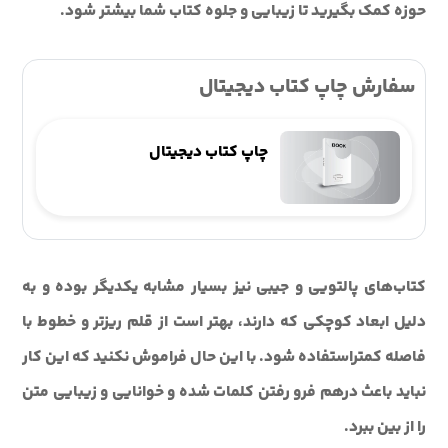
حوزه کمک بگيريد تا زيبايي و جلوه کتاب شما بيشتر شود.
سفارش چاپ کتاب دیجیتال
چاپ کتاب دیجیتال
کتاب‌هاي پالتويي و جيبي نيز بسيار مشابه يکديگر بوده و به
دليل ابعاد کوچکي که دارند، بهتر است از قلم ريزتر و خطوط با
فاصله کمتراستفاده شود. با اين حال فراموش نکنيد که اين کار
نبايد باعث درهم فرو رفتن کلمات شده و خوانايي و زيبايي متن
را از بين ببرد.