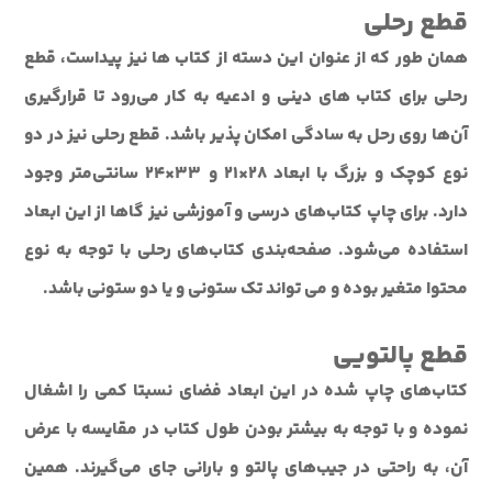
قطع رحلی
همان طور که از عنوان اين دسته از کتاب ها نيز پيداست، قطع
رحلي براي کتاب هاي ديني و ادعيه به کار مي‌رود تا قرارگيري
آن‌ها روي رحل به سادگي امکان پذير باشد. قطع رحلي نيز در دو
نوع کوچک و بزرگ با ابعاد 28×21 و 33×24 سانتی‌متر وجود
دارد. براي چاپ کتاب‌هاي درسي و آموزشي نيز گاها از اين ابعاد
استفاده مي‌شود. صفحه‌بندي کتاب‌هاي رحلي با توجه به نوع
محتوا متغير بوده و مي تواند تک ستوني و يا دو ستوني باشد.
قطع پالتويي
کتاب‌هاي چاپ شده در اين ابعاد فضاي نسبتا کمي را اشغال
نموده و با توجه به بيشتر بودن طول کتاب در مقايسه با عرض
آن، به راحتي در جيب‌هاي پالتو و باراني جاي مي‌گيرند. همين