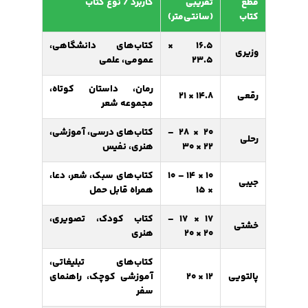
قطع
تقریبی
کاربرد / نوع کتاب
کتاب
(سانتی‌متر)
16.5 ×
کتاب‌های دانشگاهی،
وزیری
23.5
عمومی، علمی
رمان، داستان کوتاه،
رقعی
14.8 × 21
مجموعه شعر
20 × 28 –
کتاب‌های درسی، آموزشی،
رحلی
22 × 30
هنری، نفیس
10 × 14 – 10
کتاب‌های سبک، شعر، دعا،
جیبی
× 15
همراه قابل حمل
17 × 17 –
کتاب کودک، تصویری،
خشتی
20 × 20
هنری
کتاب‌های تبلیغاتی،
پالتویی
12 × 20
آموزشی کوچک، راهنمای
سفر