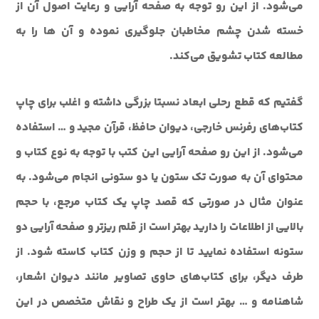
مي‌شود. از اين رو توجه به صفحه آرايي و رعايت اصول آن از
خسته شدن چشم مخاطبان جلوگيري نموده و آن ها را به
مطالعه کتاب تشويق مي‌کند.
گفتيم که قطع رحلي ابعاد نسبتا بزرگي داشته و اغلب براي چاپ
کتاب‌هاي رفرنس خارجي، ديوان حافظ، قرآن مجيد و … استفاده
مي‌شود. از اين رو صفحه آرايي اين کتب با توجه به نوع کتاب و
محتواي آن به صورت تک ستون يا دو ستوني انجام مي‌شود. به
عنوان مثال در صورتي که قصد چاپ يک کتاب مرجع، با حجم
بالايي از اطلاعات را داريد بهتر است از قلم ريزتر و صفحه آرايي دو
ستونه استفاده نماييد تا از حجم و وزن کتاب کاسته شود. از
طرف ديگر، براي کتاب‌هاي حاوي تصاوير مانند ديوان اشعار،
شاهنامه و … بهتر است از يک طراح و نقاش متخصص در اين