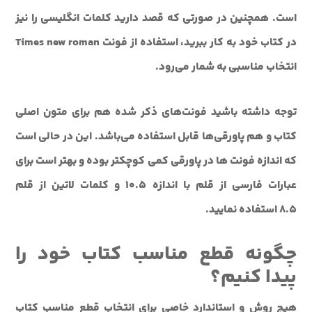
است
.
همچنين در صورتي که قصد داريد کلمات انگليسي را نيز
در کتاب خود به کار ببريد، استفاده از فونت Times new roman
انتخاب مناسبي به شمار مي‌رود.
توجه داشته باشيد فونت‌هاي ذکر شده هم براي متون اصلي
کتاب و هم پاورقي‌ها قابل استفاده مي‌باشد. اين در حالي است
که اندازه فونت ها در پاورقي کمي کوچکتر بوده و بهتر است براي
عبارات فارسي از قلم با اندازه 10.5 و کلمات لاتين از قلم
8.5 استفاده نماييد.
چگونه قطع مناسب کتاب خود را
پيدا کنيم؟
هيچ روش و استاندارد خاصي براي انتخاب قطع مناسب کتاب