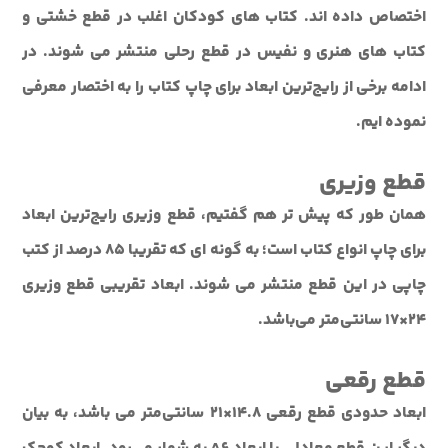
اختصاص داده اند. کتاب هاي کودکان اغلب در قطع خشتي و
کتاب هاي هنري و نفيس در قطع رحلي منتشر مي شوند. در
ادامه برخي از رايج‌ترين ابعاد براي چاپ کتاب را به اختصار معرفي
نموده ايم.
قطع وزيری
همان طور که پيش تر هم گفتيم، قطع وزيري رايج‌ترين ابعاد
براي چاپ انواع کتاب است؛ به گونه اي که تقريبا 85 درصد از کتب
چاپي در اين قطع منتشر مي شوند. ابعاد تقريبي قطع وزيري
24×17 سانتی‌متر می‌باشد.
قطع رقعی
ابعاد حدودی قطع رقعی 14.8×21 سانتی‌متر مي باشد، به بيان