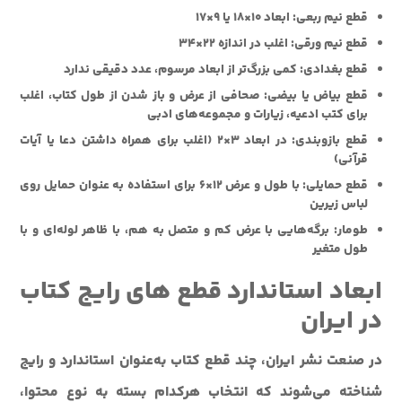
قطع نيم ربعي
: ابعاد 10×18 يا 9×17
قطع نيم ورقي
: اغلب در اندازه 22×34
قطع بغدادي
: کمي بزرگ‌تر از ابعاد مرسوم، عدد دقيقي ندارد
قطع بياض يا بيضي
: صحافي از عرض و باز شدن از طول کتاب، اغلب
براي کتب ادعيه، زيارات و مجموعه‌هاي ادبي
قطع بازوبندي
: در ابعاد 3×2 (اغلب براي همراه داشتن دعا يا آيات
قرآني)
قطع حمايلي
: با طول و عرض 12×6 براي استفاده به عنوان حمايل روي
لباس زيرين
طومار
: برگه‌هايي با عرض کم و متصل به هم، با ظاهر لوله‌اي و با
طول متغير
ابعاد استاندارد قطع های رایج کتاب
در ایران
در صنعت نشر ایران، چند قطع کتاب به‌عنوان استاندارد و رایج
شناخته می‌شوند که انتخاب هرکدام بسته به نوع محتوا،