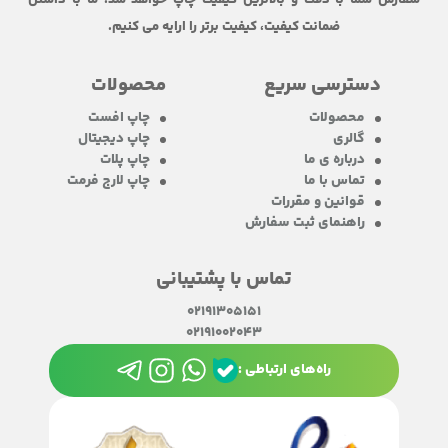
ضمانت کیفیت، کیفیت برتر را ارایه می کنیم.
دسترسی سریع
محصولات
محصولات
چاپ افست
گالری
چاپ دیجیتال
درباره ی ما
چاپ پلات
تماس با ما
چاپ لارج فرمت
قوانین و مقررات
راهنمای ثبت سفارش
تماس با پشتیبانی
02191305151
02191002043
راه‌های ارتباطی :