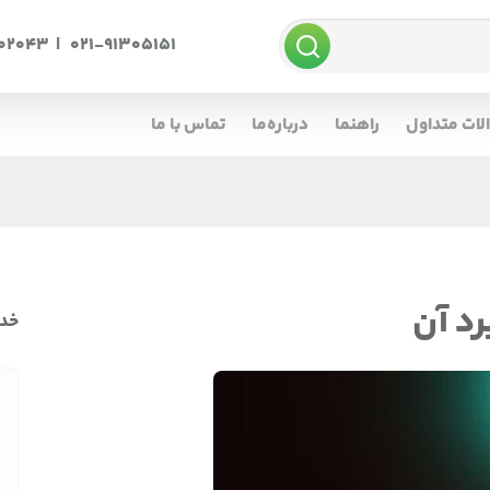
002043
|
021-91305151
لات متداول
راهنما
درباره‌ما
تماس با ما
رد آن
خدم