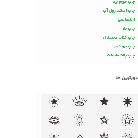
چاپ فوم برد
چاپ استند رول آپ
اختصاصی
چاپ بنر
چاپ کتاب دیجیتال
چاپ بروشور
چاپ پلات-لمینت
وبترین ها