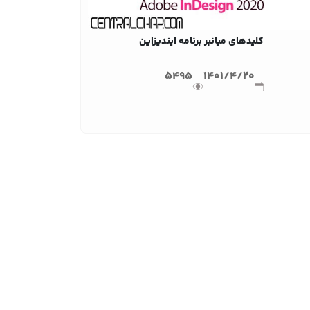
کلیدهای میانبر برنامه ایندیزاین
5495
1401/4/20