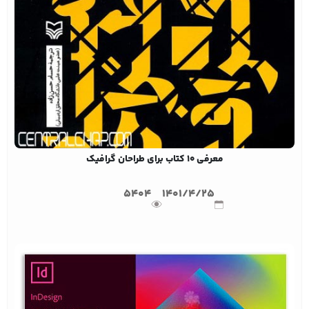
معرفی 10 کتاب برای طراحان گرافیک
5404
1401/4/25