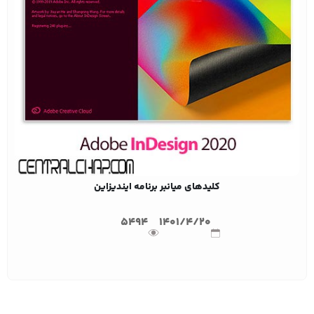
کلیدهای میانبر برنامه ایندیزاین
5494
1401/4/20