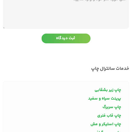
خدمات سانترال چاپ
چاپ زیر بشقابی
پرینت سیاه و سفید
چاپ سربرگ
چاپ قاب فنری
چاپ استیکر و مش