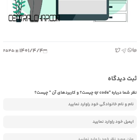
1401/4/4
2545
ثبت دیدگاه
نظر شما درباره "qr code چیست؟ و کاربردهای آن " چیست؟