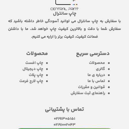
چاپ سانترال
با سفارش به چاپ سانترال می توانید آسودگی خاطر داشته باشید که
سفارش شما با دقت و بالاترین کیفیت چاپ خواهد شد. ما با داشتن
ضمانت کیفیت، کیفیت برتر را ارایه می کنیم.
دسترسی سریع
محصولات
محصولات
چاپ افست
گالری
چاپ دیجیتال
درباره ی ما
چاپ پلات
تماس با ما
چاپ لارج فرمت
قوانین و مقررات
راهنمای ثبت سفارش
تماس با پشتیبانی
02191305151
02191002043