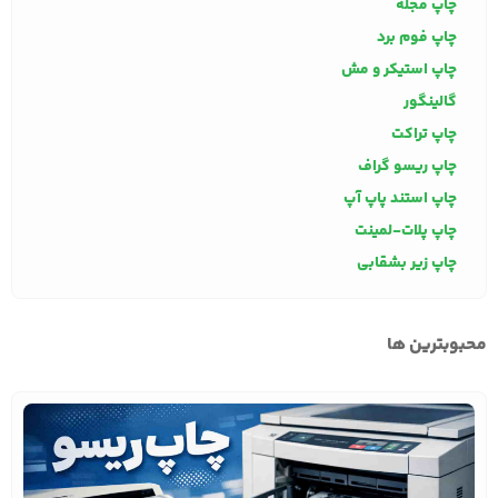
چاپ مجله
چاپ فوم برد
چاپ استیکر و مش
گالینگور
چاپ تراکت
چاپ ریسو گراف
چاپ استند پاپ آپ
چاپ پلات-لمینت
چاپ زیر بشقابی
محبوبترین ها