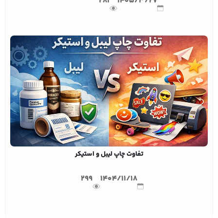
281
1405/3/27
تفاوت چاپ لیبل و استیکر
299
1404/11/18