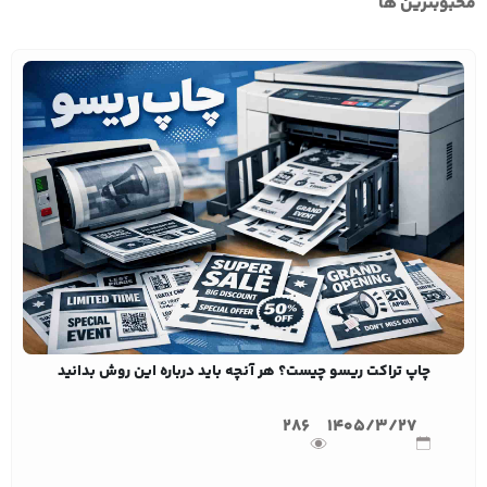
محبوبترین ها
چاپ تراکت ریسو چیست؟ هر آنچه باید درباره این روش بدانید
286
1405/3/27