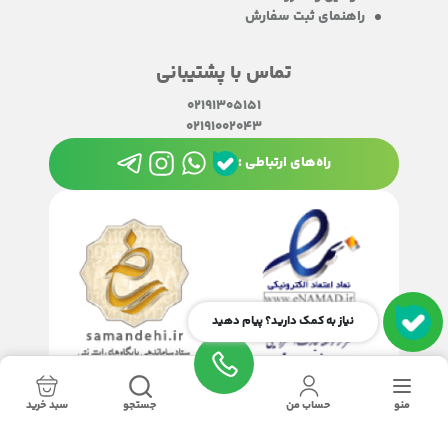
راهنمای ثبت سفارش
تماس با پشتیبانی
02191305151
02191002043
راه‌های ارتباطی :
نیاز به کمک دارید؟ پیام دهید
منو
حساب من
جستجو
سبد خرید
تمامی حقوق این سایت متعلق به
چاپ سانترال
می‌باشد.