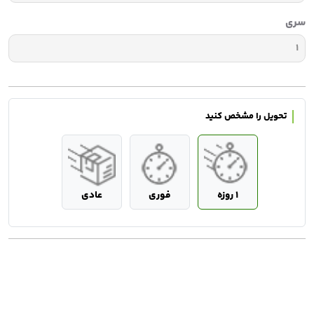
سری
تحویل
را مشخص کنید
1 روزه
فوری
عادی