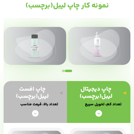
نمونه کار چاپ لیبل(برچسب)
چاپ دیجیتال
چاپ افست
لیبل(برچسب)
لیبل(برچسب)
تعداد کم، تحویل سریع
تعداد بالا، قیمت مناسب