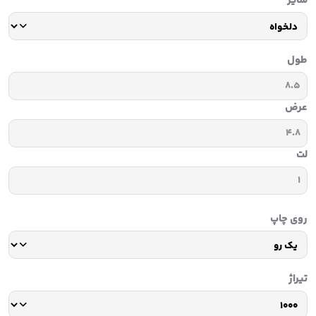
سایز
طول
عرض
لت
روی چاپ
تیراژ