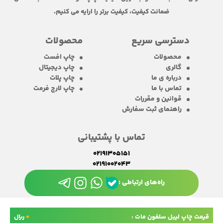
ضمانت کیفیت، کیفیت برتر را ارایه می کنیم.
دسترسی سریع
محصولات
محصولات
چاپ افست
گالری
چاپ دیجیتال
درباره ی ما
چاپ پلات
تماس با ما
چاپ لارج فرمت
قوانین و مقررات
راهنمای ثبت سفارش
تماس با پشتیبانی
02191305151
02191002043
راه‌های ارتباطی :
قیمت چاپ لیبل سلفون مات :
0
ریال