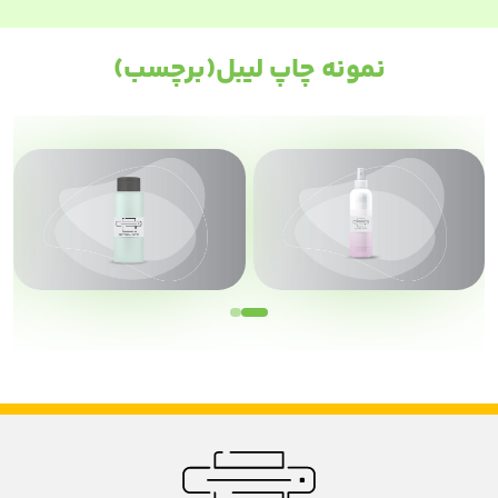
نمونه چاپ لیبل(برچسب)