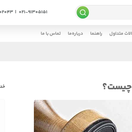
002043
|
021-91305151
لات متداول
راهنما
درباره‌ما
تماس با ما
ی چیست؟
خدم