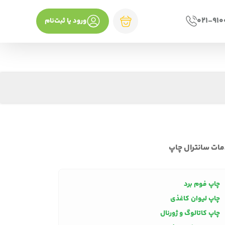
021-91
ورود یا ثبت‌نام
ات سانترال چاپ
چاپ فوم برد
چاپ لیوان کاغذی
چاپ کاتالوگ و ژورنال