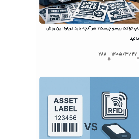
اپ تراکت ریسو چیست؟ هر آنچه باید درباره این روش
انید
288
1405/3/27