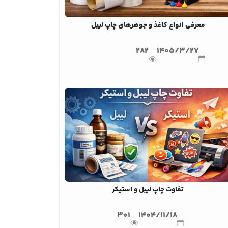
معرفی انواع کاغذ و جوهرهای چاپ لیبل
282
1405/3/27
تفاوت چاپ لیبل و استیکر
301
1404/11/18