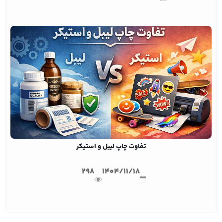
تفاوت چاپ لیبل و استیکر
298
1404/11/18