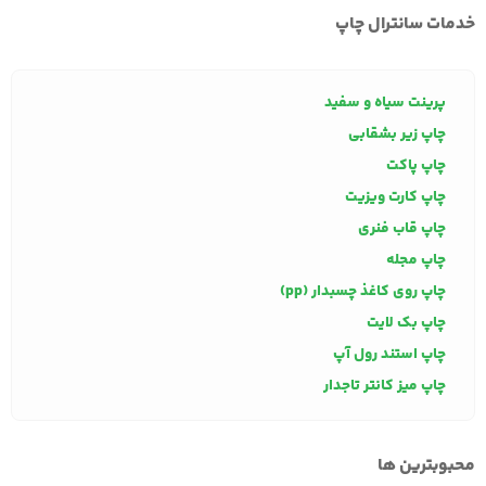
خدمات سانترال چاپ
پرینت سیاه و سفید
چاپ زیر بشقابی
چاپ پاکت
چاپ کارت ویزیت
چاپ قاب فنری
چاپ مجله
چاپ روی کاغذ چسبدار (pp)
چاپ بک لایت
چاپ استند رول آپ
چاپ میز کانتر تاجدار
محبوبترین ها