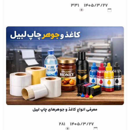
331
1405/3/27
معرفی انواع کاغذ و جوهرهای چاپ لیبل
281
1405/3/27