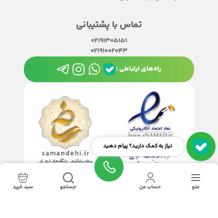
تماس با پشتیبانی
02191305151
02191002043
راه‌های ارتباطی :
نیاز به کمک دارید؟ پیام دهید
منو
حساب من
جستجو
سبد خرید
تمامی حقوق این سایت متعلق به
چاپ سانترال
می‌باشد.
طراحی و اجرا :
گروه نرم‌افزاری رنگارنگ