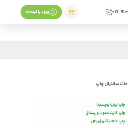
021-91
ورود یا ثبت‌نام
ات سانترال چاپ
چاپ لیبل(برچسب)
چاپ کارت دعوت و پستال
چاپ کاتالوگ و ژورنال