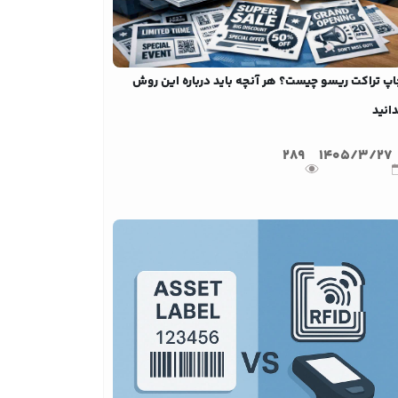
اپ تراکت ریسو چیست؟ هر آنچه باید درباره این روش
انید
289
1405/3/27