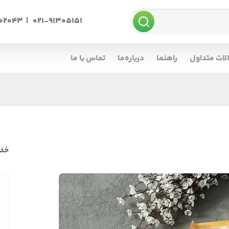
002043
|
021-91305151
لات متداول
راهنما
درباره‌ما
تماس با ما
خدم