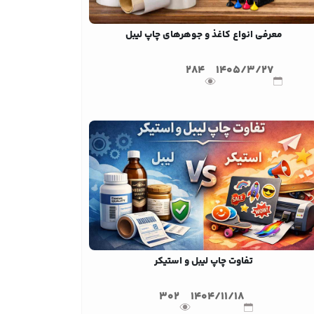
معرفی انواع کاغذ و جوهرهای چاپ لیبل
284
1405/3/27
تفاوت چاپ لیبل و استیکر
302
1404/11/18