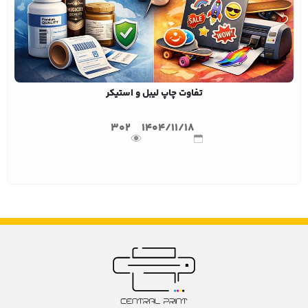
تفاوت چاپ لیبل و استیکر
302
1404/11/18