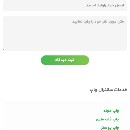
خدمات سانترال چاپ
چاپ مجله
چاپ قاب فنری
چاپ پوستر