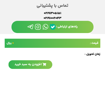
تماس با پشتیبانی
02191305151
02191002043
راه‌های ارتباطی :
قیمت ;
0
ریال
نیاز به کمک دارید؟ پیام دهید
زمان تحویل :
افزودن به سبد خرید
منو
حساب من
جستجو
سبد خرید
تمامی حقوق این سایت متعلق به
چاپ سانترال
می‌باشد.
طراحی و اجرا :
گروه نرم‌افزاری رنگارنگ