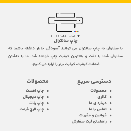
چاپ سانترال
با سفارش به چاپ سانترال می توانید آسودگی خاطر داشته باشید که
سفارش شما با دقت و بالاترین کیفیت چاپ خواهد شد. ما با داشتن
ضمانت کیفیت، کیفیت برتر را ارایه می کنیم.
دسترسی سریع
محصولات
محصولات
چاپ افست
گالری
چاپ دیجیتال
درباره ی ما
چاپ پلات
تماس با ما
چاپ لارج فرمت
قوانین و مقررات
راهنمای ثبت سفارش